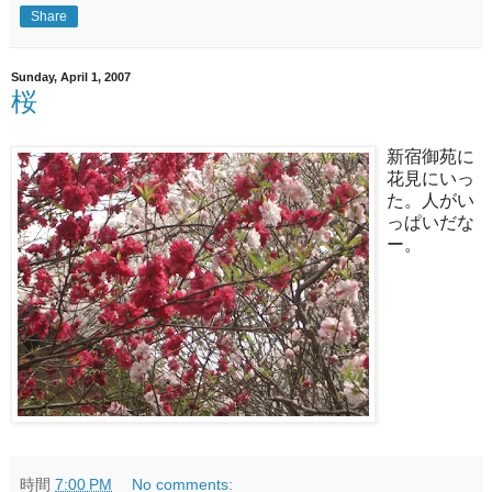
Share
Sunday, April 1, 2007
桜
新宿御苑に
花見にいっ
た。人がい
っぱいだな
ー。
時間
7:00 PM
No comments: