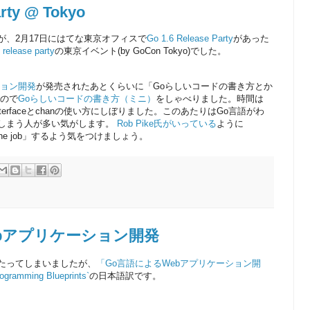
arty @ Tokyo
が、2月17日にはてな東京オフィスで
Go 1.6 Release Party
があった
 release party
の東京イベント(by GoCon Tokyo)でした。
ション開発
が発売されたあとくらいに「Goらしいコードの書き方とか
たので
Goらしいコードの書き方（ミニ）
をしゃべりました。時間は
terfaceとchanの使い方にしぼりました。このあたりはGo言語がわ
しまう人が多い気がします。
Rob Pike氏がいっている
ように
ol for the job」するよう気をつけましょう。
ebアプリケーション開発
たってしまいましたが、
「Go言語によるWebアプリケーション開
ogramming Blueprints`
の日本語訳です。