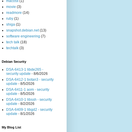
macosx
(1)
movie
(3)
readmore
(14)
ruby
(1)
shiga
(1)
snapshot.debian.net
(13)
software engineering
(7)
tech talk
(18)
techtalk
(3)
Debian Security
DSA-6413-1 libde265 -
security update
- 8/6/2026
DSA-6412-1 botan3 - security
update
- 8/5/2026
DSA-6411-1 aom - security
update
- 8/5/2026
DSA-6410-1 libssh - security
update
- 8/2/2026
DSA-6409-1 libgd2 - security
update
- 8/1/2026
My Blog List