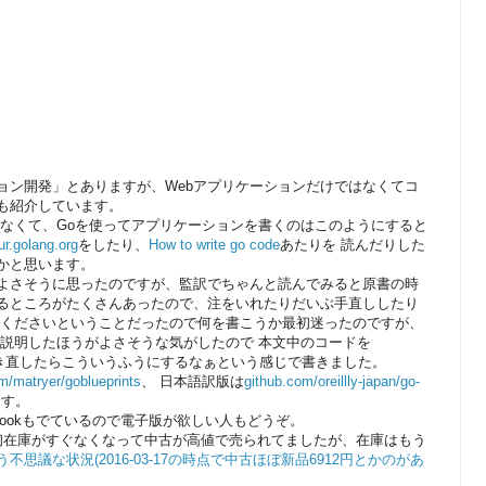
ション開発」とありますが、Webアプリケーションだけではなくてコ
も紹介しています。
りなくて、Goを使ってアプリケーションを書くのはこのようにすると
ur.golang.org
をしたり、
How to write go code
あたりを 読んだりした
かと思います。
よさそうに思ったのですが、監訳でちゃんと読んでみると原書の時
るところがたくさんあったので、注をいれたりだいぶ手直ししたり
てくださいということだったので何を書こうか最初迷ったのですが、
c go)を説明したほうがよさそうな気がしたので 本文中のコードを
wとしてみて書き直したらこういうふうにするなぁという感じで書きました。
m/matryer/goblueprints
、 日本語訳版は
github.com/oreillly-japan/go-
ます。
ookもでているので電子版が欲しい人もどうぞ。
当初在庫がすぐなくなって中古が高値で売られてましたが、在庫はもう
思議な状況(2016-03-17の時点で中古ほぼ新品6912円とかのがあ