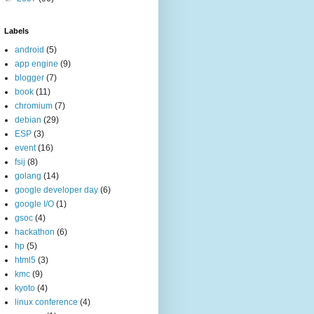
Labels
android
(5)
app engine
(9)
blogger
(7)
book
(11)
chromium
(7)
debian
(29)
ESP
(3)
event
(16)
fsij
(8)
golang
(14)
google developer day
(6)
google I/O
(1)
gsoc
(4)
hackathon
(6)
hp
(5)
html5
(3)
kmc
(9)
kyoto
(4)
linux conference
(4)