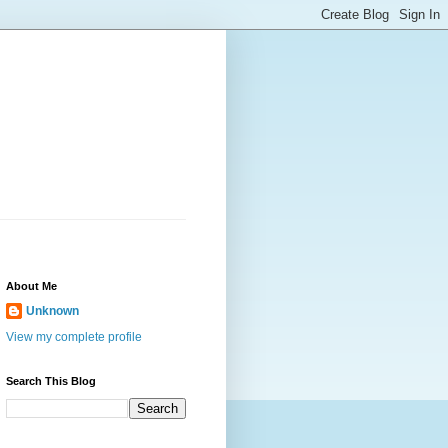
About Me
Unknown
View my complete profile
Search This Blog