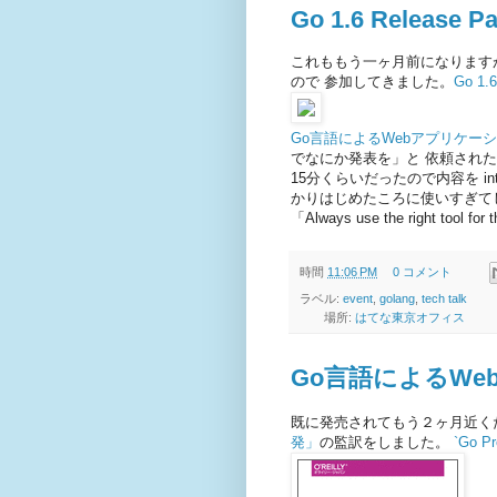
Go 1.6 Release P
これももう一ヶ月前になります
ので 参加してきました。
Go 1.6
Go言語によるWebアプリケー
でなにか発表を」と 依頼され
15分くらいだったので内容を in
かりはじめたころに使いすぎて
「Always use the right to
時間
11:06 PM
0 コメント
ラベル:
event
,
golang
,
tech talk
場所:
はてな東京オフィス
Go言語によるW
既に発売されてもう２ヶ月近く
発」
の監訳をしました。
`Go Pr