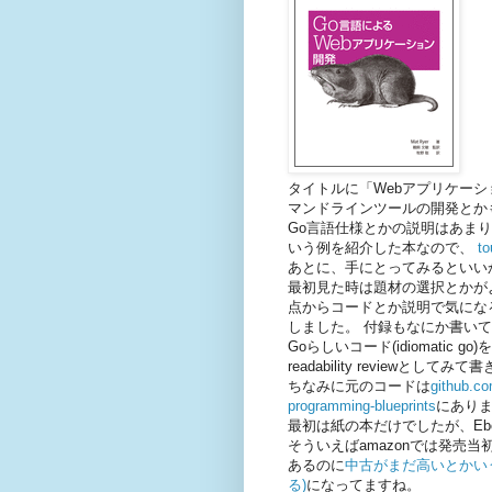
タイトルに「Webアプリケー
マンドラインツールの開発とか
Go言語仕様とかの説明はあま
いう例を紹介した本なので、
to
あとに、手にとってみるといい
最初見た時は題材の選択とかが
点からコードとか説明で気にな
しました。 付録もなにか書い
Goらしいコード(idiomati
readability revie
ちなみに元のコードは
github.co
programming-blueprints
にあり
最初は紙の本だけでしたが、Eb
そういえばamazonでは発売
あるのに
中古がまだ高いとかいう不
る)
になってますね。