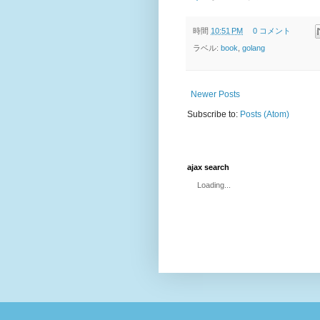
時間
10:51 PM
0 コメント
ラベル:
book
,
golang
Newer Posts
Subscribe to:
Posts (Atom)
ajax search
Loading...