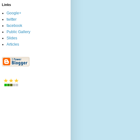
Links
Google+
twitter
facebook
Public Gallery
Slides
Articles