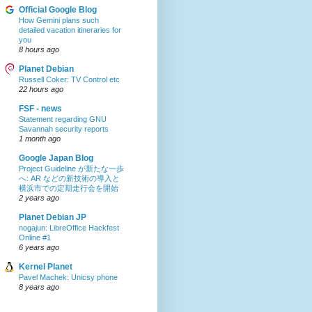
Official Google Blog
How Gemini plans such
detailed vacation itineraries for
you
8 hours ago
Planet Debian
Russell Coker: TV Control etc
22 hours ago
FSF - news
Statement regarding GNU
Savannah security reports
1 month ago
Google Japan Blog
Project Guideline が新たな一歩
へ: AR などの新技術の導入と
横浜市での定期走行会を開始
2 years ago
Planet Debian JP
nogajun: LibreOffice Hackfest
Online #1
6 years ago
Kernel Planet
Pavel Machek: Unicsy phone
8 years ago