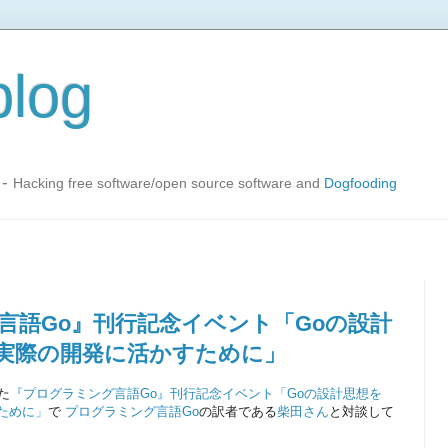
blog
-
Hacking free software/open source software and
Dogfooding
言語Go』刊行記念イベント「Goの設計
実際の開発に活かすために」
た
『プログラミング言語Go』刊行記念イベント「Goの設計思想を
ために」
で
プログラミング言語Go
の訳者である
柴田さん
と対談して