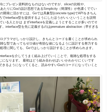
にプレゼン資料的なものはないのですが、sliceの比較や、
しないあたりにGoの設計思想であるSimplicity（簡潔性）が色濃くでてい
発に活かすには、Goでは具象型(concrete type)でAPIをきちん
でinterface型を提供するようにしたほうがいいということを説明
ている人とかは まずinterfaceを定義しようとすることが多いのでそ
erface型を先に定義するのはpremature abstraction（早すぎる
プログラマがしっかり設計し、きちんとコードを書くことが求められ
複雑な型であってもゼロ値が有効な値になるように設計する努力する
ー処理に関しても、Goではしっかり設計することが求められます。
nterfaceを介してうまく組み上げていくことで、複雑な処理をする
じになります。 最初はどう組み合わせばいいかわかりにくいです
できるようになってくると、読みやすいGoのコードになっていくと