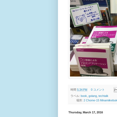
時間
5:34 PM
0 コメント
ラベル:
book
,
golang
,
techtalk
場所:
2 Chome-15 Minamiikebuk
Thursday, March 17, 2016