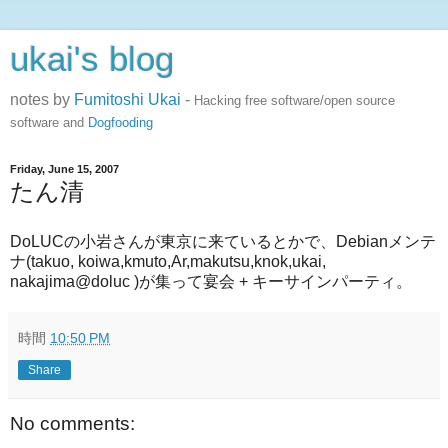
ukai's blog
notes by
Fumitoshi Ukai
-
Hacking free software/open source
software and
Dogfooding
Friday, June 15, 2007
たん清
DoLUCの小岩さんが東京に来ているとかで、Debianメンテ
ナ(takuo, koiwa,kmuto,Ar,makutsu,knok,ukai,
nakajima@doluc )が集って宴会 + キーサインパーティ。
時間
10:50 PM
Share
No comments: