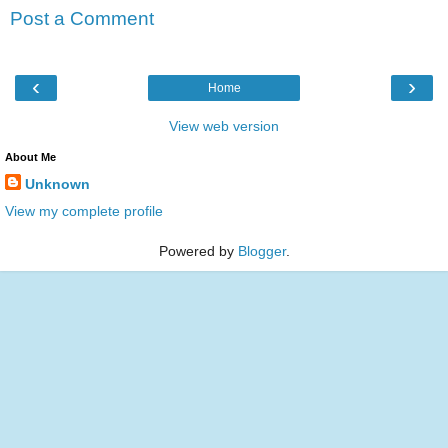
Post a Comment
‹
›
Home
View web version
About Me
Unknown
View my complete profile
Powered by
Blogger
.