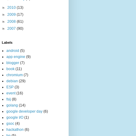
►
2010
(13)
►
2009
(17)
►
2008
(61)
►
2007
(90)
Labels
android
(5)
app engine
(9)
blogger
(7)
book
(11)
chromium
(7)
debian
(29)
ESP
(3)
event
(16)
fsij
(8)
golang
(14)
google developer day
(6)
google I/O
(1)
gsoc
(4)
hackathon
(6)
hp
(5)