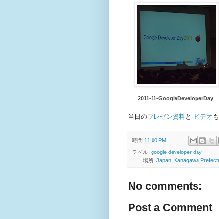
2011-11-GoogleDeveloperDay
当日の
プレゼン資料
と
ビデオ
も
時間
11:00 PM
ラベル:
google developer day
場所:
Japan, Kanagawa Prefect
No comments:
Post a Comment