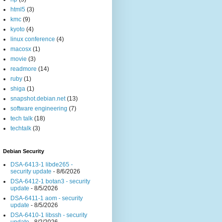
html5
(3)
kmc
(9)
kyoto
(4)
linux conference
(4)
macosx
(1)
movie
(3)
readmore
(14)
ruby
(1)
shiga
(1)
snapshot.debian.net
(13)
software engineering
(7)
tech talk
(18)
techtalk
(3)
Debian Security
DSA-6413-1 libde265 -
security update
- 8/6/2026
DSA-6412-1 botan3 - security
update
- 8/5/2026
DSA-6411-1 aom - security
update
- 8/5/2026
DSA-6410-1 libssh - security