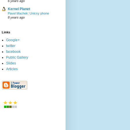
6 years ago
Kernel Planet
Pavel Machek: Unicsy phone
8 years ago
Links
Google+
twitter
facebook
Public Gallery
Slides
Articles