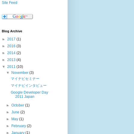
Site Feed
Blog Archive
►
2017
(1)
►
2016
(3)
►
2014
(2)
►
2013
(4)
▼
2011
(10)
▼
November
(3)
マイナビセミナー
マイナビインタビュー
Google Developer Day
2011 Japan
►
October
(1)
►
June
(2)
►
May
(1)
►
February
(2)
►
January
(1)