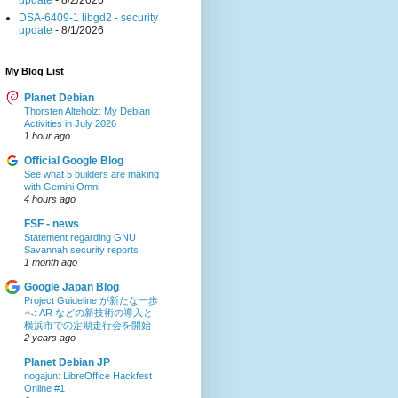
update
- 8/2/2026
DSA-6409-1 libgd2 - security
update
- 8/1/2026
My Blog List
Planet Debian
Thorsten Alteholz: My Debian
Activities in July 2026
1 hour ago
Official Google Blog
See what 5 builders are making
with Gemini Omni
4 hours ago
FSF - news
Statement regarding GNU
Savannah security reports
1 month ago
Google Japan Blog
Project Guideline が新たな一歩
へ: AR などの新技術の導入と
横浜市での定期走行会を開始
2 years ago
Planet Debian JP
nogajun: LibreOffice Hackfest
Online #1