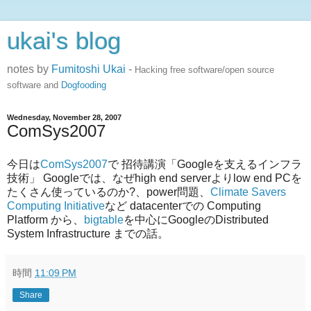
ukai's blog
notes by
Fumitoshi Ukai
-
Hacking free software/open source
software and
Dogfooding
Wednesday, November 28, 2007
ComSys2007
今日は
ComSys2007
で 招待講演「Googleを支えるインフラ
技術」 Googleでは、なぜhigh end serverよりlow end PCを
たくさん使っているのか?、power問題、
Climate Savers
Computing Initiative
など datacenterでの Computing
Platform から、
bigtable
を中心にGoogleのDistributed
System Infrastructure までの話。
時間
11:09 PM
Share