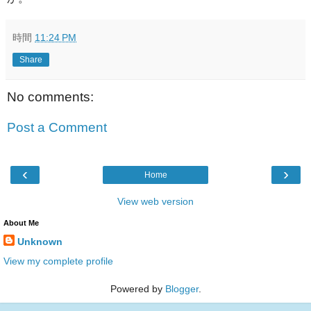
時間
11:24 PM
Share
No comments:
Post a Comment
‹
›
Home
View web version
About Me
Unknown
View my complete profile
Powered by
Blogger
.