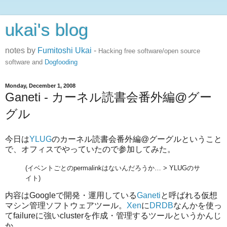
ukai's blog
notes by
Fumitoshi Ukai
-
Hacking free software/open source
software and
Dogfooding
Monday, December 1, 2008
Ganeti - カーネル読書会番外編@グー
グル
今日は
YLUG
のカーネル読書会番外編@グーグルということ
で、オフィスでやっていたので参加してみた。
(イベントごとのpermalinkはないんだろうか… > YLUGのサ
イト)
内容はGoogleで開発・運用している
Ganeti
と呼ばれる仮想
マシン管理ソフトウェアツール。
Xen
に
DRDB
なんかを使っ
てfailureに強いclusterを作成・管理するツールというかんじ
か。